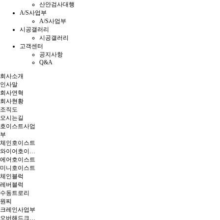
산안검사대행
A/S사업부
A/S사업부
시공갤러리
시공갤러리
고객센터
공지사항
Q&A
회사소개
인사말
회사연혁
회사현황
조직도
오시는길
호이스트사업
부
체인호이스트
와이어호이스트
에어호이스트
미니호이스트
체인블럭
레버블럭
수동트로리
원찌
크레인사업부
오버해드크레인