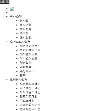
MENU
회사소개
인사말
회사연혁
회사현황
조직도
오시는길
호이스트사업부
체인호이스트
와이어호이스트
에어호이스트
미니호이스트
체인블럭
레버블럭
수동트로리
원찌
크레인사업부
오버해드크레인
서스펜션크레인
모노레일크레인
겐트리크레인
지브크레인
크레인콤포넌츠
원격무선리모콘