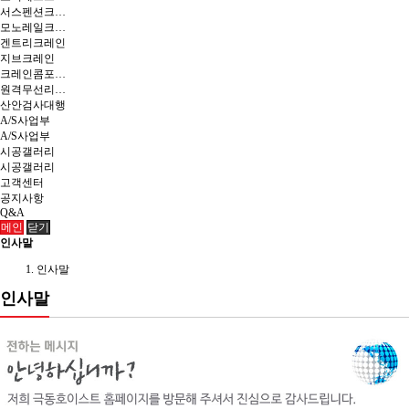
서스펜션크레인
모노레일크레인
겐트리크레인
지브크레인
크레인콤포넌츠
원격무선리모콘
산안검사대행
A/S사업부
A/S사업부
시공갤러리
시공갤러리
고객센터
공지사항
Q&A
메인
닫기
인사말
인사말
인사말