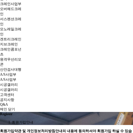
크레인사업부
오버해드크레
인
서스펜션크레
인
모노레일크레
인
겐트리크레인
지브크레인
크레인콤포넌
츠
원격무선리모
콘
산안검사대행
A/S사업부
A/S사업부
시공갤러리
시공갤러리
고객센터
공지사항
Q&A
메인
닫기
Register
회원가입안내
회원가입약관 및 개인정보처리방침안내의 내용에 동의하셔야 회원가입 하실 수 있습