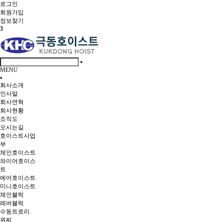
로그인
회원
가입
정보찾기
3
MENU
회사소개
인사말
회사연혁
회사현황
조직도
오시는길
호이스트사업
부
체인호이스트
와이어호이스
트
에어호이스트
미니호이스트
체인블럭
레버블럭
수동트로리
원찌