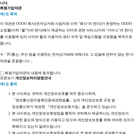
니다.
회원가입약관
제1조 목적
이 약관은 OOOO 회사(전자상거래 사업자로 이하 "회사"라 한다)가 운영하는 OOOO
쇼핑몰(이하 "몰"이라 한다)에서 제공하는 인터넷 관련 서비스(이하 "서비스"라 한다)
를 이용함에 있어 사이버 몰과 이용자의 권리·의무 및 책임사항을 규정함을 목적으로
합니다.
※「PC통신, 무선 등을 이용하는 전자상거래에 대해서도 그 성질에 반하지 않는 한 이
약관을 준용합니다.」
회원가입약관의 내용에 동의합니다.
제2조 정의
전문보기
개인정보처리방침안내
제1조 총칙
"몰" 이란 "회사"가 재화 또는 용역(이하 "재화 등" 이라 함)을 이용자에게
제공하기 위하여 컴퓨터등 정보통신설비를 이용하여 재화 등을 거래할 수
본 사이트는 귀하의 개인정보보호를 매우 중요시하며,
있도록 설정한 가상의 영업장을 말하며, 아울러 사이버몰을 운영하는
『정보통신망이용촉진등에관한법률』상의 개인정보보호 규정 및
사업자의 의미로도 사용합니다.
정보통신부가 제정한 『개인정보보호지침』을 준수하고 있습니다.
"이용자"란 "몰"에 접속하여 이 약관에 따라 "몰"이 제공하는 서비스를 받는
본 사이트는 개인정보보호방침을 통하여 귀하께서 제공하시는 개인정보가
회원 및 비회원을 말합니다.
어떠한 용도와 방식으로 이용되고 있으며 개인정보보호를 위해 어떠한 조치가
'회원'이라 함은 “몰”에 회원등록을 한 자로서, 계속적으로 "몰"이 제공하는
취해지고 있는지 알려드립니다.
서비스를 이용할 수 있는 자를 말합니다.
본 사이트는 개인정보보호방침을 홈페이지 첫 화면 하단에 공개함으로써